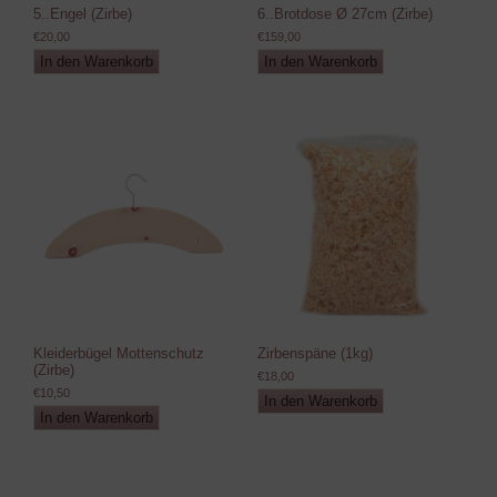
5..Engel (Zirbe)
6..Brotdose Ø 27cm (Zirbe)
€
20,00
€
159,00
In den Warenkorb
In den Warenkorb
Kleiderbügel Mottenschutz
Zirbenspäne (1kg)
(Zirbe)
€
18,00
€
10,50
In den Warenkorb
In den Warenkorb