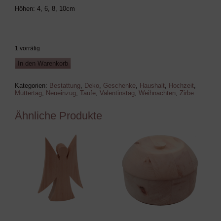
Höhen: 4, 6, 8, 10cm
1 vorrätig
Teelichthalter
In den Warenkorb
Set
(Zirbe)
Menge
Kategorien:
Bestattung
,
Deko
,
Geschenke
,
Haushalt
,
Hochzeit
,
Muttertag
,
Neueinzug
,
Taufe
,
Valentinstag
,
Weihnachten
,
Zirbe
Ähnliche Produkte