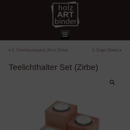
«
5..Christbaumspitze 26cm (Zirbe)
5..Engel (Zirbe)
»
Teelichthalter Set (Zirbe)