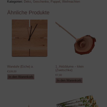
Kategorien:
Deko
,
Geschenke
,
Pappel
,
Weihnachten
Ähnliche Produkte
Wanduhr (Eiche) a.
1..Holzblume – klein
(Zwetschke)
€
109,00
€
7,00
In den Warenkorb
In den Warenkorb